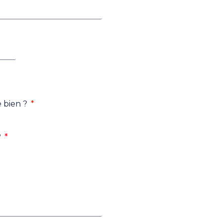
e bien ?
?